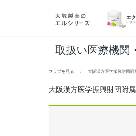
エ
EQUE
取扱い医療機関
マップを見る
大阪漢方医学振興財団附
大阪漢方医学振興財団附属