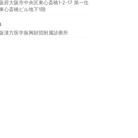
阪府大阪市中央区東心斎橋1-2-17 第一住
東心斎橋ビル地下1階
名
阪漢方医学振興財団附属診療所