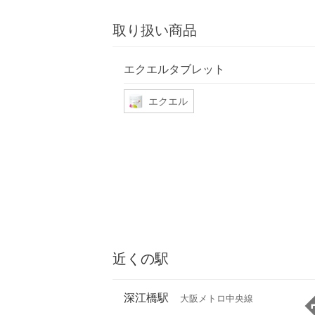
取り扱い商品
エクエルタブレット
エクエル
近くの駅
深江橋駅
大阪メトロ中央線