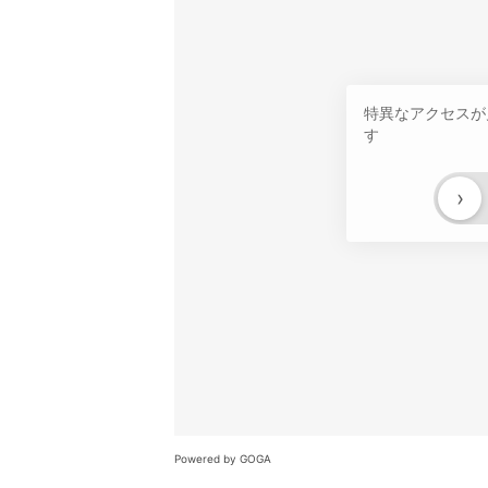
特異なアクセスが
す
›
Powered by GOGA