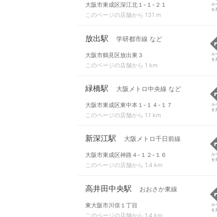
大阪市東成区深江北１-１-２１
ル
を
このページの店舗から 131 m
放出駅
学研都市線 など
大阪市鶴見区放出東３
ル
を
このページの店舗から 1 km
緑橋駅
大阪メトロ中央線 など
大阪市東成区東中本１-１４-１７
ル
を
このページの店舗から 1.1 km
新深江駅
大阪メトロ千日前線
大阪市東成区神路４-１２-１６
ル
を
このページの店舗から 1.4 km
高井田中央駅
おおさか東線
東大阪市川俣１丁目
ル
を
このページの店舗から 1.4 km