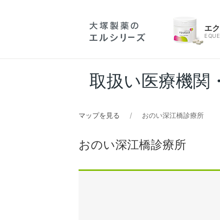
エ
EQUE
取扱い医療機関
マップを見る
おのい深江橋診療所
おのい深江橋診療所