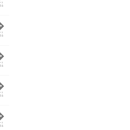
ート
見る
ート
見る
ート
見る
ート
見る
ート
見る