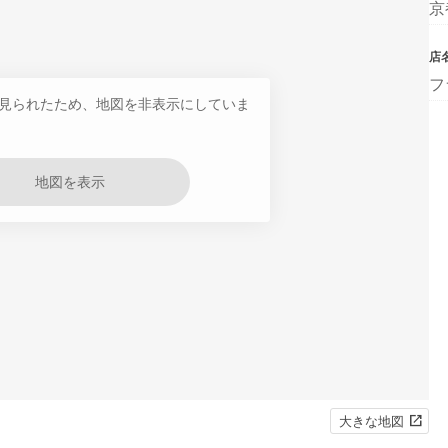
京
店
フ
見られたため、地図を非表示にしていま
地図を表示
大きな地図