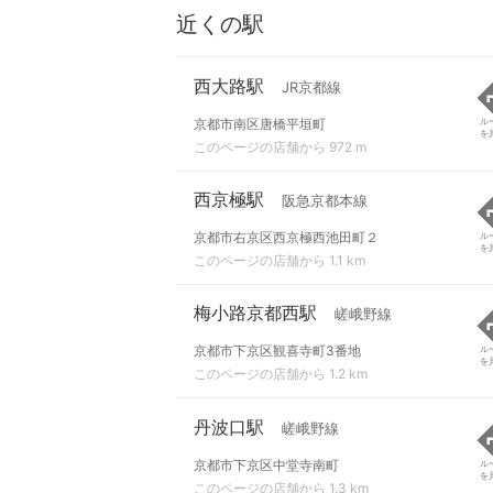
近くの駅
西大路駅
JR京都線
京都市南区唐橋平垣町
ル
を
このページの店舗から 972 m
西京極駅
阪急京都本線
京都市右京区西京極西池田町２
ル
を
このページの店舗から 1.1 km
梅小路京都西駅
嵯峨野線
京都市下京区観喜寺町3番地
ル
を
このページの店舗から 1.2 km
丹波口駅
嵯峨野線
京都市下京区中堂寺南町
ル
を
このページの店舗から 1.3 km