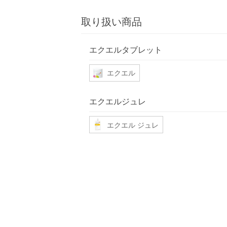
取り扱い商品
エクエルタブレット
エクエル
エクエルジュレ
エクエル ジュレ