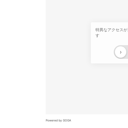
特異なアクセスが
す
›
Powered by GOGA