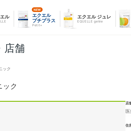
エクエル
クエル
エクエル ジュレ
プチプラス
LLE
EQUELLE gelée
Petit+
・店舗
ニック
ニック
店
医
住