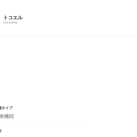
トコエル
tocoelle
舗タイプ
療機関
所