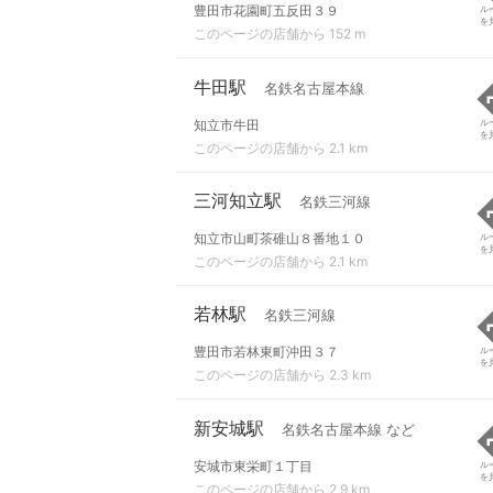
豊田市花園町五反田３９
ル
を
このページの店舗から 152 m
牛田駅
名鉄名古屋本線
知立市牛田
ル
を
このページの店舗から 2.1 km
三河知立駅
名鉄三河線
知立市山町茶碓山８番地１０
ル
を
このページの店舗から 2.1 km
若林駅
名鉄三河線
豊田市若林東町沖田３７
ル
を
このページの店舗から 2.3 km
新安城駅
名鉄名古屋本線 など
安城市東栄町１丁目
ル
を
このページの店舗から 2.9 km