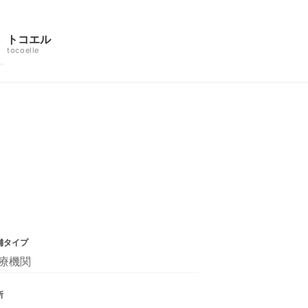
トコエル
tocoelle
舗タイプ
療機関
所