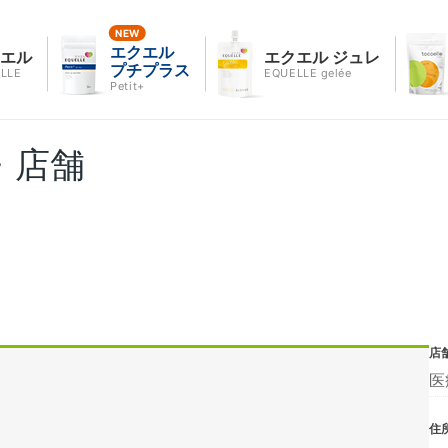
エクエル
クエル
エクエル ジュレ
プチプラス
LLE
EQUELLE gelée
Petit+
・店舗
店
医
住