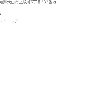
知県犬山市上坂町5丁目232番地
名
クリニック