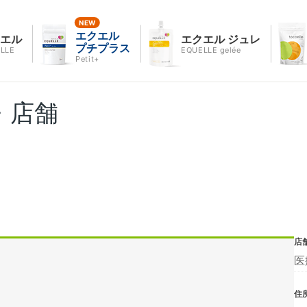
エクエル
クエル
エクエル ジュレ
プチプラス
LLE
EQUELLE gelée
Petit+
・店舗
店
医
住