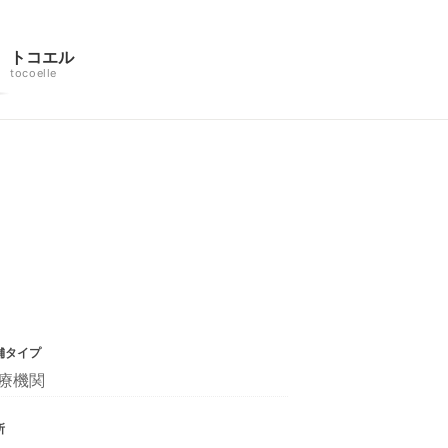
トコエル
tocoelle
舗タイプ
療機関
所