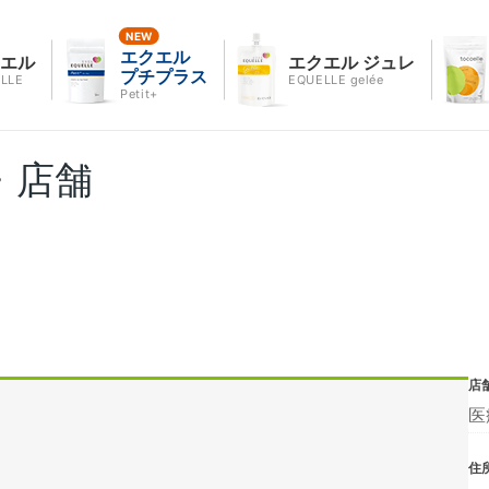
エクエル
クエル
エクエル ジュレ
プチプラス
LLE
EQUELLE gelée
Petit+
・店舗
店
医
住