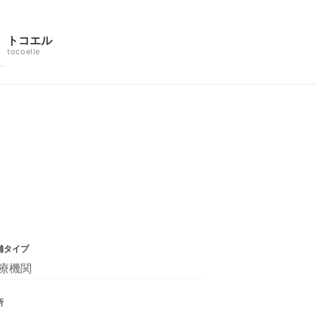
トコエル
tocoelle
舗タイプ
療機関
所