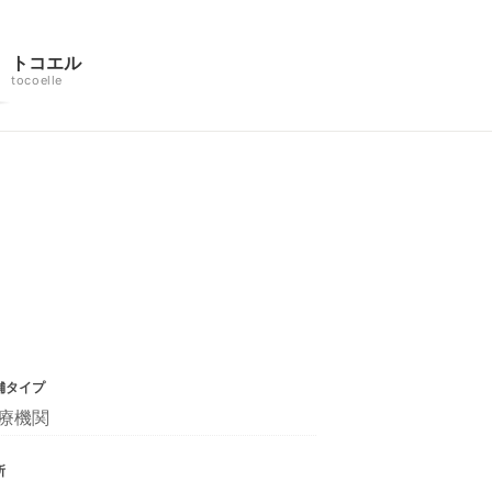
トコエル
tocoelle
舗タイプ
療機関
所