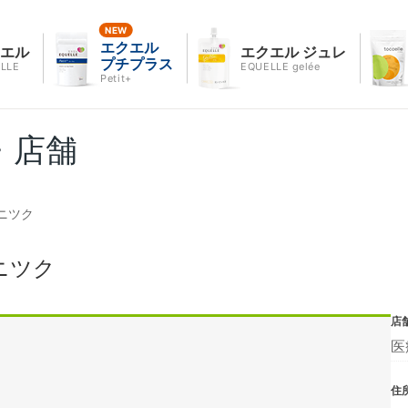
エクエル
クエル
エクエル ジュレ
プチプラス
LLE
EQUELLE gelée
Petit+
・店舗
ニツク
ニツク
店
医
住