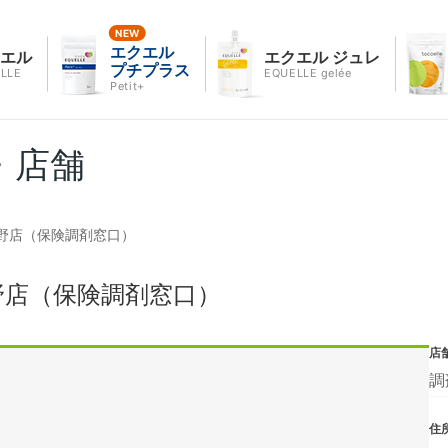
エクエル
クエル
エクエル ジュレ
プチプラス
LLE
EQUELLE gelée
Petit+
・店舗
野店（保険調剤窓口）
野店（保険調剤窓口）
店
調
住