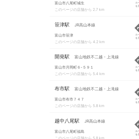
富山市八尾町城生
ル
を
このページの店舗から 2.7 km
笹津駅
JR高山本線
富山市笹津
ル
を
このページの店舗から 4.2 km
開発駅
富山地鉄不二越・上滝線
富山市月岡町６-５９１
ル
を
このページの店舗から 5.4 km
布市駅
富山地鉄不二越・上滝線
富山市布市７４７
ル
を
このページの店舗から 5.8 km
越中八尾駅
JR高山本線
富山市八尾町福島
ル
を
このページの店舗から 5.8 km