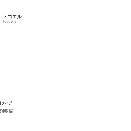
トコエル
tocoelle
舗タイプ
剤薬局
所