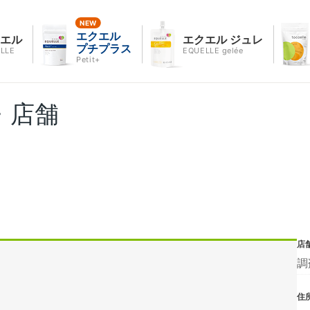
エクエル
クエル
エクエル ジュレ
プチプラス
LLE
EQUELLE gelée
Petit+
・店舗
店
調
住