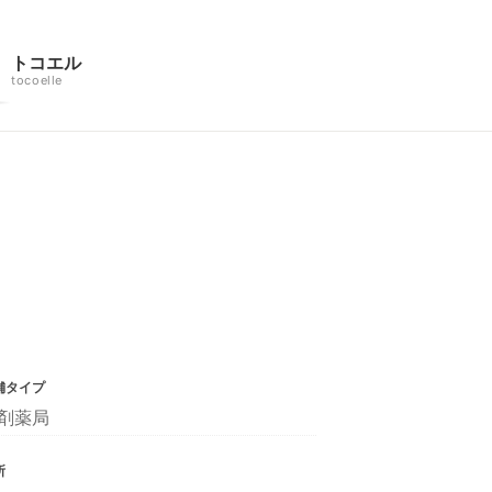
トコエル
tocoelle
舗タイプ
剤薬局
所