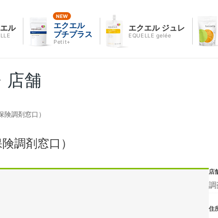
エクエル
クエル
エクエル ジュレ
プチプラス
LLE
EQUELLE gelée
Petit+
・店舗
保険調剤窓口）
保険調剤窓口）
店
調
住