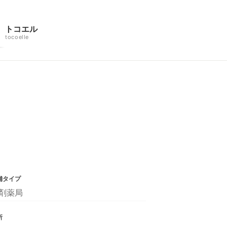
トコエル
tocoelle
舗タイプ
剤薬局
所