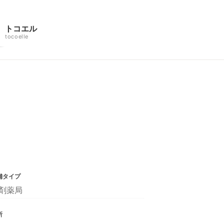
トコエル
tocoelle
舗タイプ
剤薬局
所