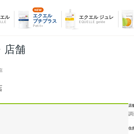
エクエル
クエル
エクエル ジュレ
プチプラス
LLE
EQUELLE gelée
Petit+
・店舗
店
店
店
調
住