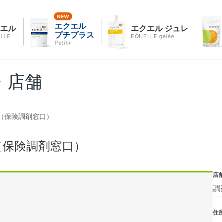
エクエル
クエル
エクエル ジュレ
プチプラス
LLE
EQUELLE gelée
Petit+
・店舗
（保険調剤窓口）
（保険調剤窓口）
店
調
住