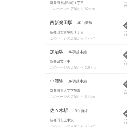
新発田市諏訪町１丁目
ル
を
このページの店舗から 824 m
西新発田駅
JR白新線
新発田市富塚町１丁目
ル
を
このページの店舗から 2.7 km
加治駅
JR羽越本線
新発田市下中
ル
を
このページの店舗から 3.6 km
中浦駅
JR羽越本線
新発田市大字下飯塚
ル
を
このページの店舗から 5.1 km
佐々木駅
JR白新線
新発田市上中沢
ル
を
このページの店舗から 5.5 km