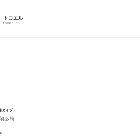
トコエル
tocoelle
舗タイプ
剤薬局
所