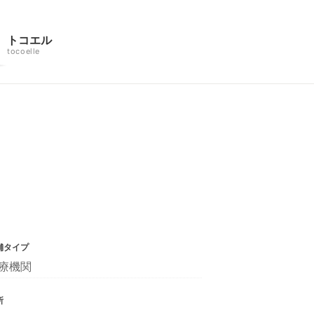
トコエル
tocoelle
舗タイプ
療機関
所