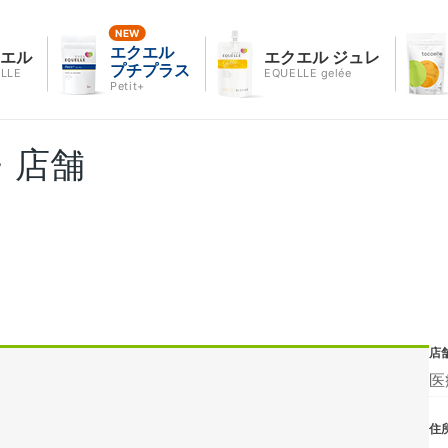
エクエル
クエル
エクエル ジュレ
プチプラス
LLE
EQUELLE gelée
Petit+
・店舗
店
医
住