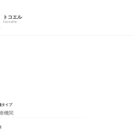
トコエル
tocoelle
舗タイプ
療機関
所