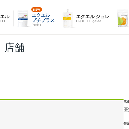
エクエル
クエル
エクエル ジュレ
プチプラス
LLE
EQUELLE gelée
Petit+
・店舗
店
医
住