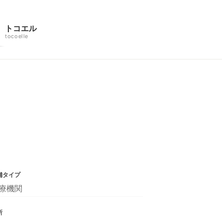
トコエル
tocoelle
舗タイプ
療機関
所