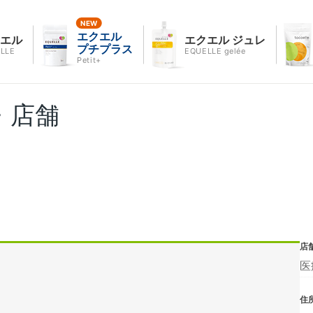
エクエル
クエル
エクエル ジュレ
プチプラス
LLE
EQUELLE gelée
Petit+
・店舗
店
医
住