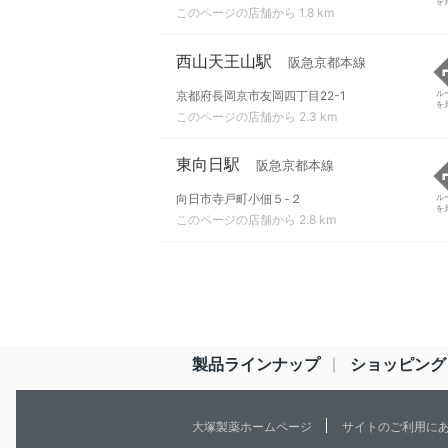
を
このページの店舗から 1.8 km
西山天王山駅
阪急京都本線
京都府長岡京市友岡四丁目22-1
ル
を
このページの店舗から 2.3 km
東向日駅
阪急京都本線
向日市寺戸町小佃５-２
ル
を
このページの店舗から 2.8 km
製品ラインナップ
ショッピング
大塚製薬ホームページ
サイトのご利用に