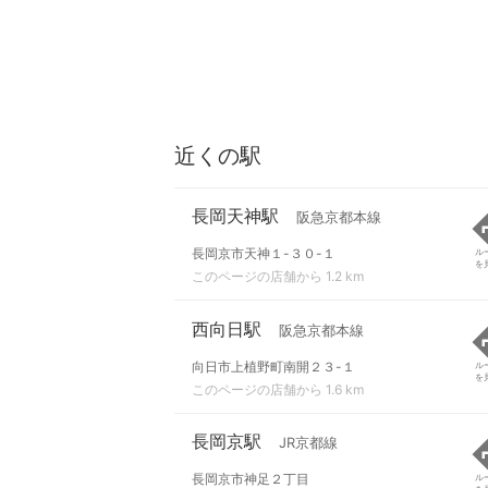
近くの駅
長岡天神駅
阪急京都本線
長岡京市天神１-３０-１
ル
を
このページの店舗から 1.2 km
西向日駅
阪急京都本線
向日市上植野町南開２３-１
ル
を
このページの店舗から 1.6 km
長岡京駅
JR京都線
長岡京市神足２丁目
ル