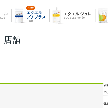
エクエル
クエル
エクエル ジュレ
プチプラス
LLE
EQUELLE gelée
Petit+
・店舗
店
医
住