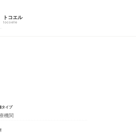
トコエル
tocoelle
舗タイプ
療機関
所