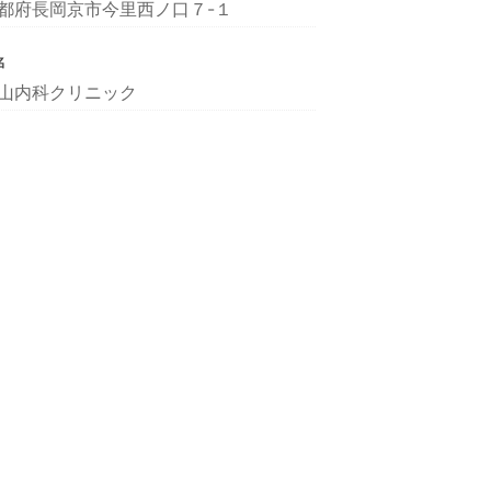
都府長岡京市今里西ノ口７-１
名
山内科クリニック