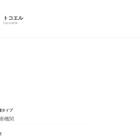
トコエル
tocoelle
舗タイプ
療機関
所