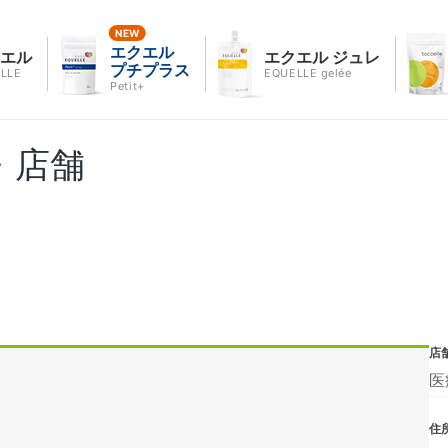
エクエル
クエル
エクエル ジュレ
プチプラス
LLE
EQUELLE gelée
Petit+
・店舗
店
医
住