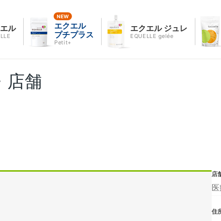
エクエル
クエル
エクエル ジュレ
プチプラス
LLE
EQUELLE gelée
Petit+
・店舗
店
医
住