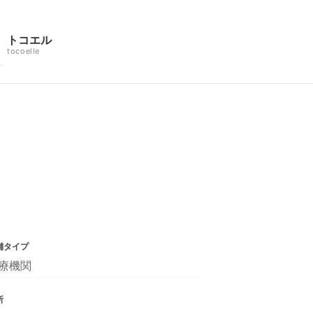
トコエル
tocoelle
舗タイプ
療機関
所