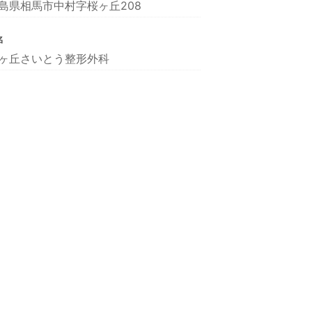
島県相馬市中村字桜ヶ丘208
名
ヶ丘さいとう整形外科