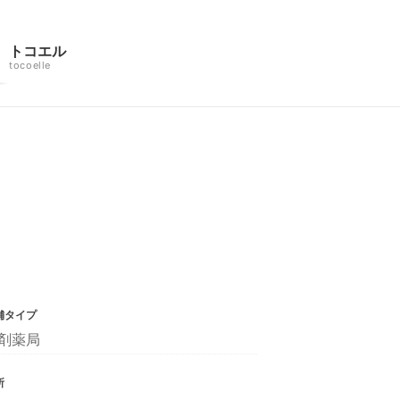
トコエル
tocoelle
舗タイプ
剤薬局
所