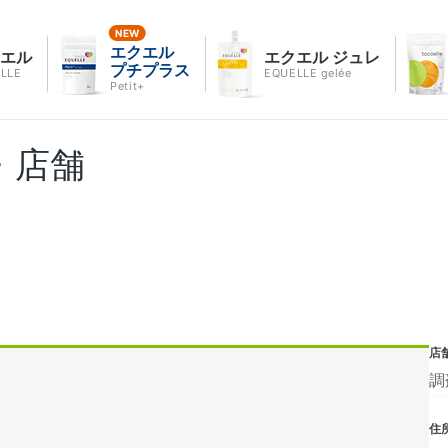
エクエル
クエル
エクエル ジュレ
プチプラス
LLE
EQUELLE gelée
Petit+
・店舗
店
調
住