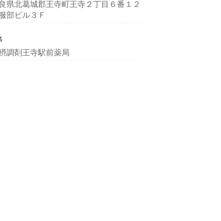
良県北葛城郡王寺町王寺２丁目６番１２
服部ビル３Ｆ
名
摂調剤王寺駅前薬局