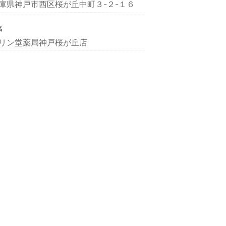
庫県神戸市西区桜が丘中町３-２-１６
名
リン堂薬局神戸桜が丘店