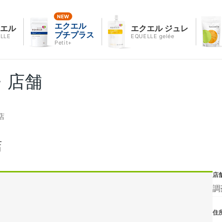
エクエル
クエル
エクエル ジュレ
プチプラス
LLE
EQUELLE gelée
Petit+
・店舗
店
店
店
調
住