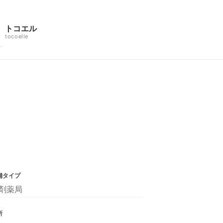
トコエル
tocoelle
舗タイプ
剤薬局
所