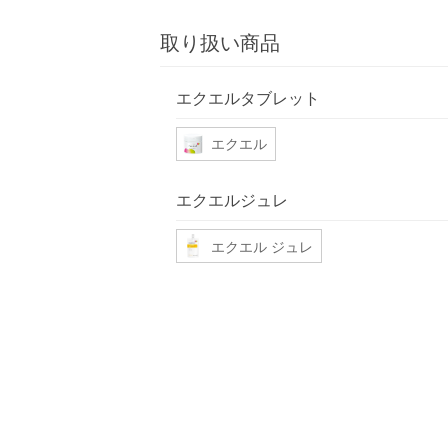
取り扱い商品
エクエルタブレット
エクエル
エクエルジュレ
エクエル ジュレ