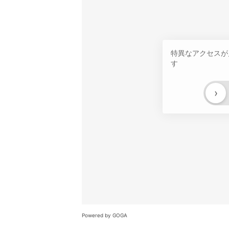
特異なアクセスが
す
›
Powered by GOGA