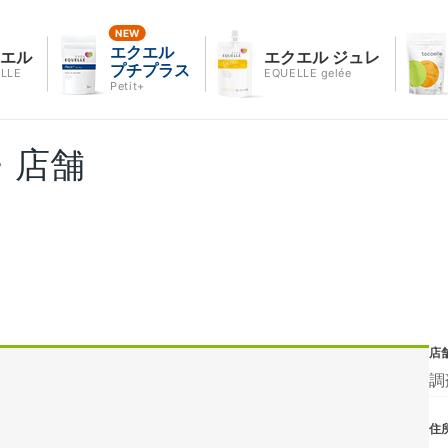
エクエル
クエル
エクエル ジュレ
プチプラス
LLE
EQUELLE gelée
Petit+
・店舗
店
調
住