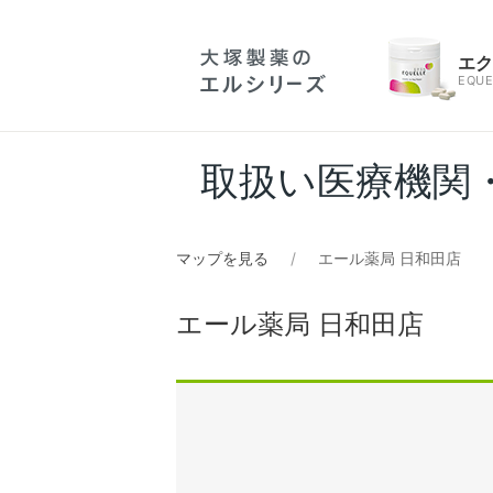
エ
EQUE
取扱い医療機関
マップを見る
エール薬局 日和田店
エール薬局 日和田店