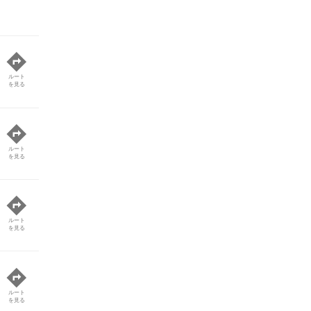
ルート
を見る
ルート
を見る
ルート
を見る
ルート
を見る