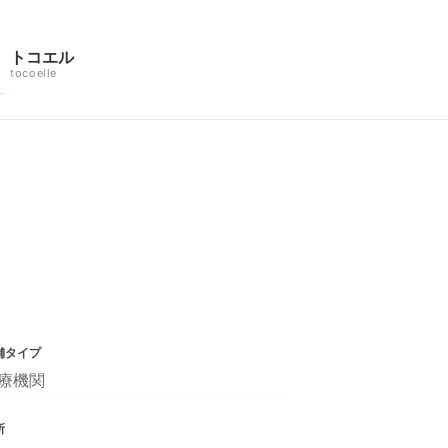
トコエル
tocoelle
舗タイプ
療機関
所