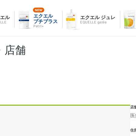
エクエル
クエル
エクエル ジュレ
プチプラス
LLE
EQUELLE gelée
Petit+
・店舗
店
医
住