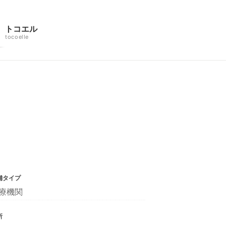
トコエル
tocoelle
舗タイプ
療機関
所