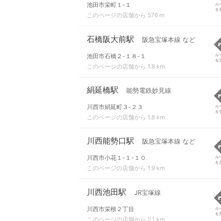
池田市栄町１-１
ル
を
このページの店舗から 576 m
石橋阪大前駅
阪急宝塚本線 など
池田市石橋２-１８-１
ル
を
このページの店舗から 1.8 km
絹延橋駅
能勢電鉄妙見線
川西市絹延町３-２３
ル
を
このページの店舗から 1.8 km
川西能勢口駅
阪急宝塚本線 など
川西市小花１-１-１０
ル
を
このページの店舗から 1.9 km
川西池田駅
JR宝塚線
川西市栄根２丁目
ル
を
このページの店舗から 2.1 km