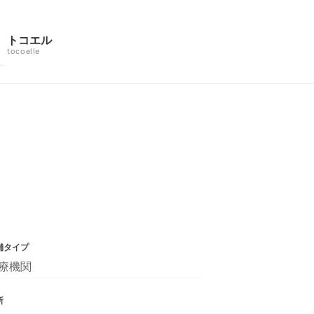
トコエル
tocoelle
舗タイプ
療機関
所