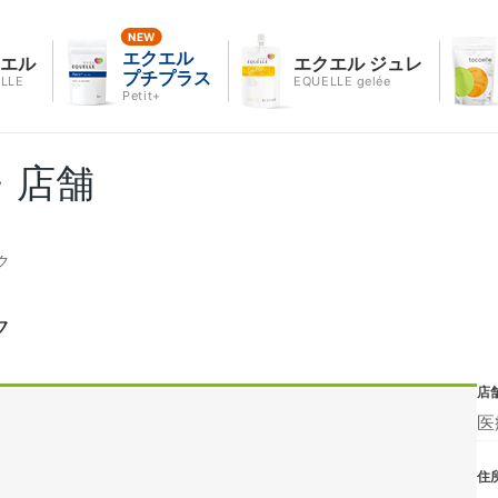
エクエル
クエル
エクエル ジュレ
プチプラス
LLE
EQUELLE gelée
Petit+
・店舗
ク
ク
店
医
住