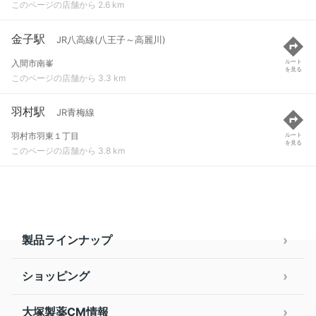
このページの店舗から 2.6 km
金子駅
JR八高線(八王子～高麗川)
入間市南峯
ルート
を見る
このページの店舗から 3.3 km
羽村駅
JR青梅線
羽村市羽東１丁目
ルート
を見る
このページの店舗から 3.8 km
製品ラインナップ
ショッピング
大塚製薬CM情報