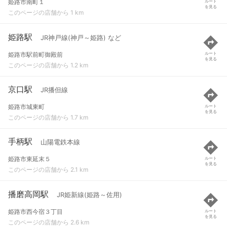
姫路市南町１
ルート
を見る
このページの店舗から 1 km
姫路駅
JR神戸線(神戸～姫路) など
姫路市駅前町御殿前
ルート
を見る
このページの店舗から 1.2 km
京口駅
JR播但線
姫路市城東町
ルート
を見る
このページの店舗から 1.7 km
手柄駅
山陽電鉄本線
姫路市東延末５
ルート
を見る
このページの店舗から 2.1 km
播磨高岡駅
JR姫新線(姫路～佐用)
姫路市西今宿３丁目
ルート
を見る
このページの店舗から 2.6 km