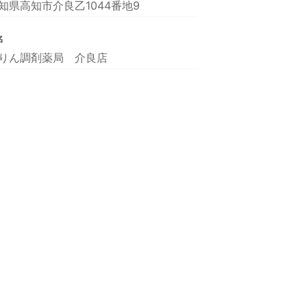
知県高知市介良乙1044番地9
名
りん調剤薬局 介良店