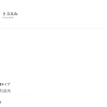
トコエル
tocoelle
舗タイプ
剤薬局
所