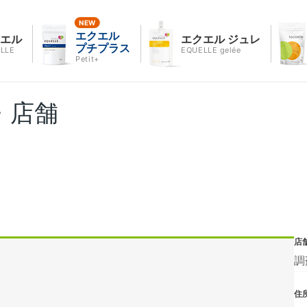
エクエル
クエル
エクエル ジュレ
プチプラス
LLE
EQUELLE gelée
Petit+
・店舗
店
調
住