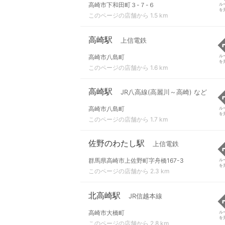
高崎市下和田町３-７-６
ル
を
このページの店舗から 1.5 km
高崎駅
上信電鉄
高崎市八島町
ル
を
このページの店舗から 1.6 km
高崎駅
JR八高線(高麗川～高崎) など
高崎市八島町
ル
を
このページの店舗から 1.7 km
佐野のわたし駅
上信電鉄
群馬県高崎市上佐野町字舟橋167-3
ル
を
このページの店舗から 2.3 km
北高崎駅
JR信越本線
高崎市大橋町
ル
を
このページの店舗から 2.8 km