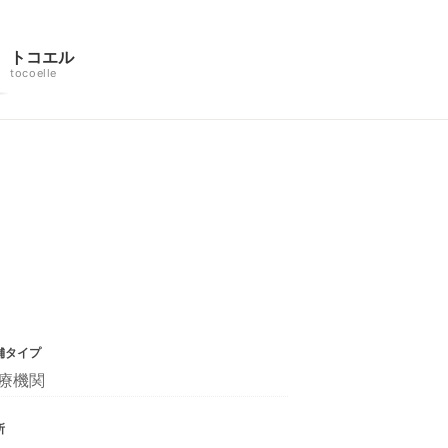
トコエル
tocoelle
舗タイプ
療機関
所