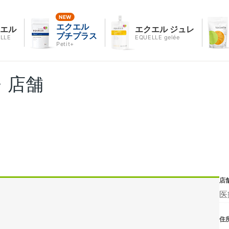
エクエル
クエル
エクエル ジュレ
プチプラス
LLE
EQUELLE gelée
Petit+
・店舗
店
医
住