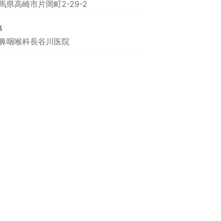
馬県高崎市片岡町2-29-2
名
鼻咽喉科長谷川医院