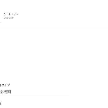
トコエル
tocoelle
舗タイプ
療機関
所