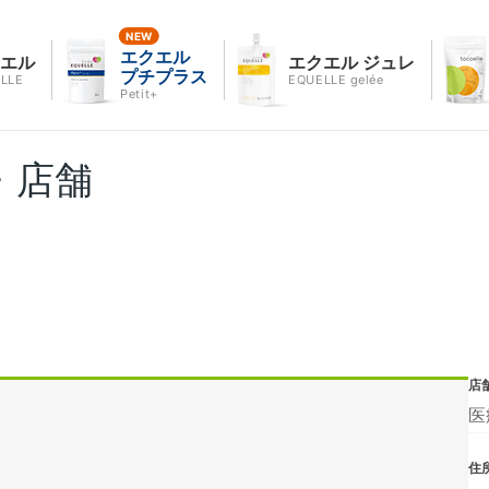
エクエル
クエル
エクエル ジュレ
プチプラス
LLE
EQUELLE gelée
Petit+
・店舗
店
医
住