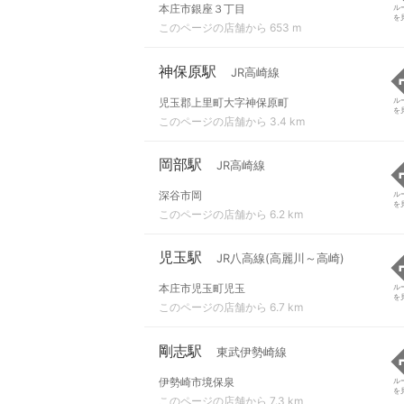
本庄市銀座３丁目
ル
を
このページの店舗から 653 m
神保原駅
JR高崎線
児玉郡上里町大字神保原町
ル
を
このページの店舗から 3.4 km
岡部駅
JR高崎線
深谷市岡
ル
を
このページの店舗から 6.2 km
児玉駅
JR八高線(高麗川～高崎)
本庄市児玉町児玉
ル
を
このページの店舗から 6.7 km
剛志駅
東武伊勢崎線
伊勢崎市境保泉
ル
を
このページの店舗から 7.3 km