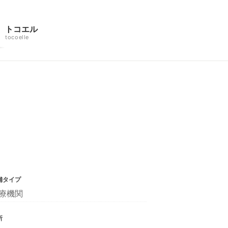
トコエル
tocoelle
舗タイプ
療機関
所