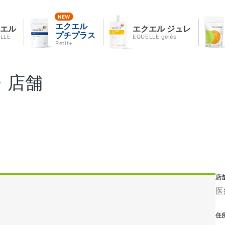
エクエル
クエル
エクエル ジュレ
プチプラス
LLE
EQUELLE gelée
Petit+
・店舗
店
医
住