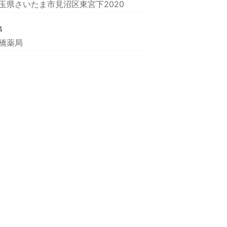
玉県さいたま市見沼区東宮下2020
名
橋薬局