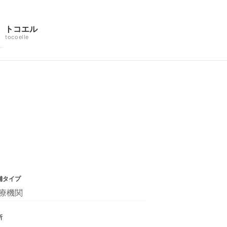
トコエル
tocoelle
舗タイプ
療機関
所