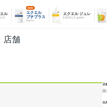
エクエル
クエル
エクエル ジュレ
プチプラス
LLE
EQUELLE gelée
Petit+
・店舗
店
医
住