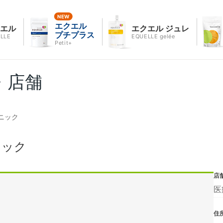
エクエル
クエル
エクエル ジュレ
プチプラス
LLE
EQUELLE gelée
Petit+
・店舗
ニック
ニック
店
医
住