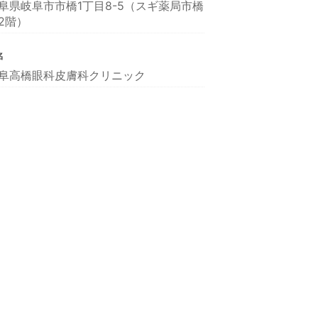
阜県岐阜市市橋1丁目8-5（スギ薬局市橋
2階）
名
阜高橋眼科皮膚科クリニック