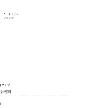
トコエル
tocoelle
舗タイプ
療機関
所