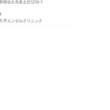
野県佐久市長土呂1210-1
名
久平エンゼルクリニック