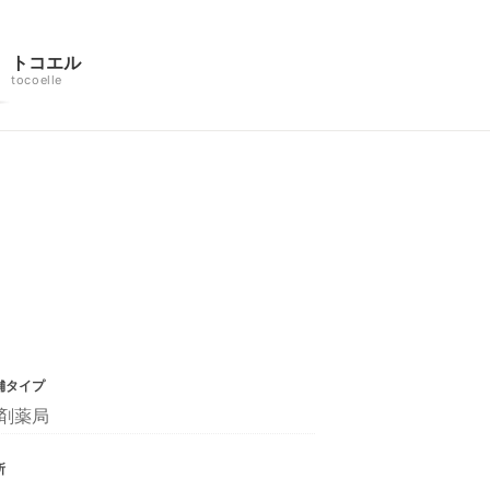
トコエル
tocoelle
舗タイプ
剤薬局
所