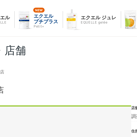
エクエル
クエル
エクエル ジュレ
プチプラス
LLE
EQUELLE gelée
Petit+
・店舗
間店
店
店
調
住