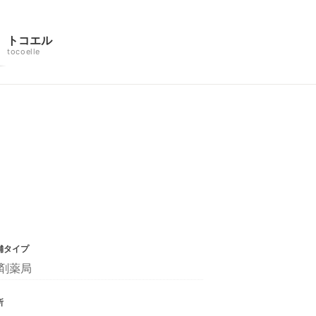
トコエル
tocoelle
舗タイプ
剤薬局
所