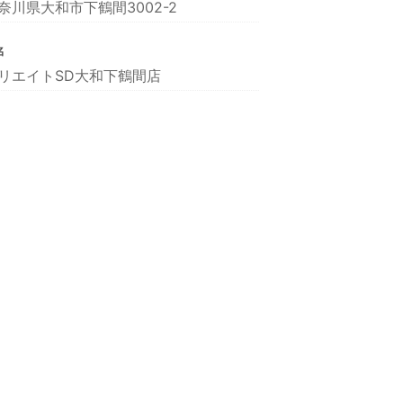
奈川県大和市下鶴間3002-2
名
リエイトSD大和下鶴間店