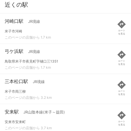
近くの駅
河崎口駅
JR境線
米子市河崎
ルート
を見る
このページの店舗から 1.7 km
弓ケ浜駅
JR境線
鳥取県米子市夜見町字樋口三1351
ルート
を見る
このページの店舗から 1.7 km
三本松口駅
JR境線
米子市両三柳
ルート
を見る
このページの店舗から 3.2 km
安来駅
JR山陰本線(米子～益田)
安来市安来町
ルート
を見る
このページの店舗から 3.7 km