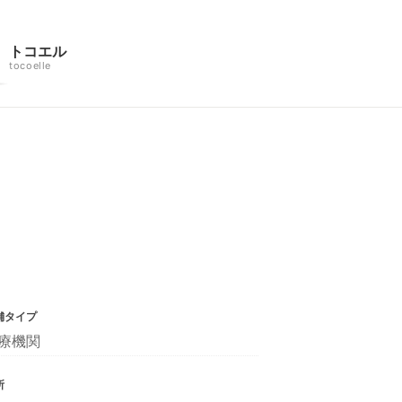
トコエル
tocoelle
舗タイプ
療機関
所