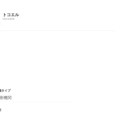
トコエル
tocoelle
舗タイプ
療機関
所