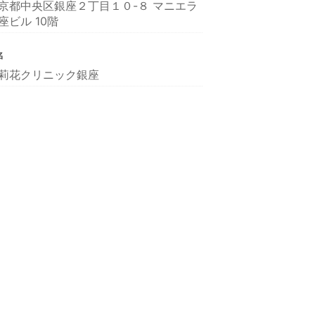
京都中央区銀座２丁目１０-８ マニエラ
座ビル 10階
名
莉花クリニック銀座