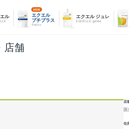
エクエル
クエル
エクエル ジュレ
プチプラス
LLE
EQUELLE gelée
Petit+
・店舗
店
医
住