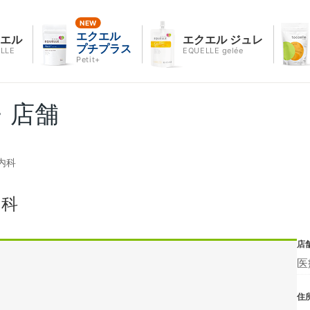
エクエル
クエル
エクエル ジュレ
プチプラス
LLE
EQUELLE gelée
Petit+
・店舗
内科
内科
店
医
住