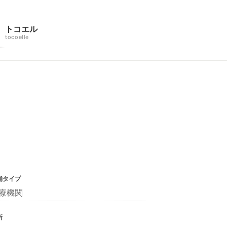
トコエル
tocoelle
舗タイプ
療機関
所