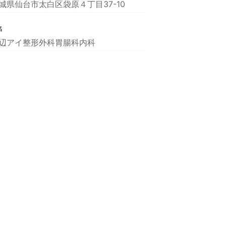
城県仙台市太白区袋原４丁目37-10
名
辺アイ整形外科胃腸科内科