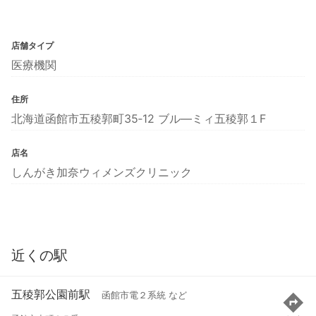
店舗タイプ
医療機関
住所
北海道函館市五稜郭町35‐12 ブル―ミィ五稜郭１F
店名
しんがき加奈ウィメンズクリニック
近くの駅
五稜郭公園前駅
函館市電２系統 など