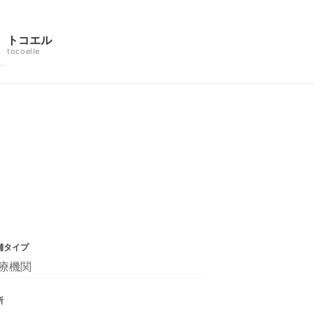
トコエル
tocoelle
舗タイプ
療機関
所