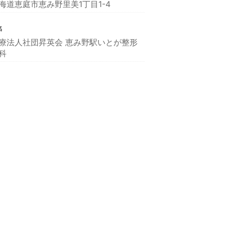
海道恵庭市恵み野里美1丁目1-4
名
療法人社団昇英会 恵み野駅いとが整形
科