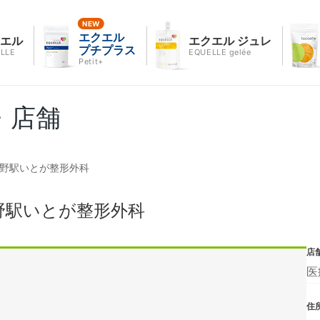
エクエル
クエル
エクエル ジュレ
プチプラス
LLE
EQUELLE gelée
Petit+
・店舗
み野駅いとが整形外科
野駅いとが整形外科
店
医
住