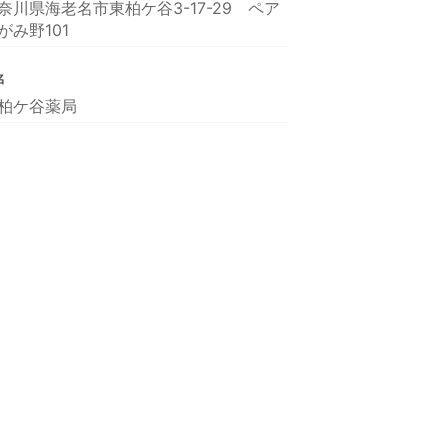
奈川県海老名市東柏ケ谷3-17-29 ペア
がみ野101
名
柏ケ谷薬局