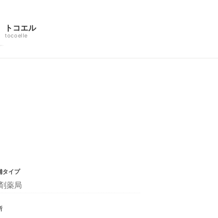
トコエル
tocoelle
舗タイプ
剤薬局
所