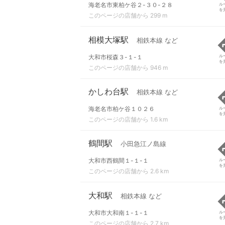
海老名市東柏ケ谷２-３０-２８
ル
を
このページの店舗から 299 m
相模大塚駅
相鉄本線 など
大和市桜森３-１-１
ル
を
このページの店舗から 946 m
かしわ台駅
相鉄本線 など
海老名市柏ケ谷１０２６
ル
を
このページの店舗から 1.6 km
鶴間駅
小田急江ノ島線
大和市西鶴間１-１-１
ル
を
このページの店舗から 2.6 km
大和駅
相鉄本線 など
大和市大和南１-１-１
ル
を
このページの店舗から 2.7 km