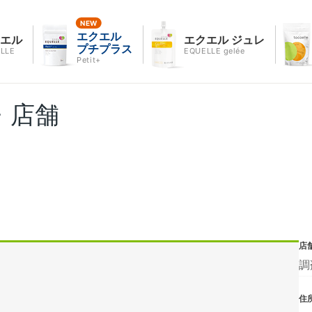
エクエル
クエル
エクエル ジュレ
プチプラス
LLE
EQUELLE gelée
Petit+
・店舗
店
調
住