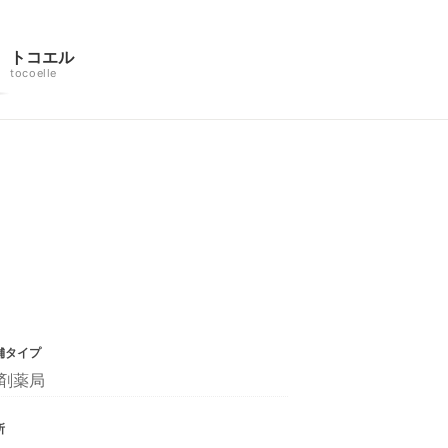
トコエル
tocoelle
舗タイプ
剤薬局
所