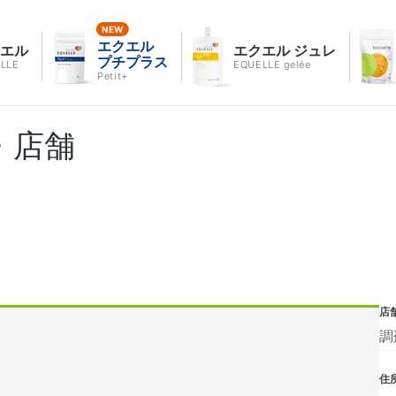
エクエル
クエル
エクエル ジュレ
プチプラス
LLE
EQUELLE gelée
Petit+
・店舗
店
調
住