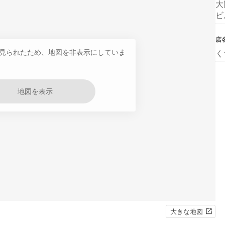
大
ビ
店
見られたため、地図を非表示にしていま
く
地図を表示
大きな地図