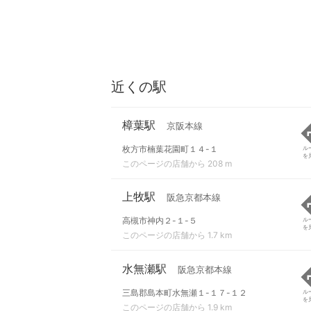
近くの駅
樟葉駅
京阪本線
枚方市楠葉花園町１４-１
ル
を
このページの店舗から 208 m
上牧駅
阪急京都本線
高槻市神内２-１-５
ル
を
このページの店舗から 1.7 km
水無瀬駅
阪急京都本線
三島郡島本町水無瀬１-１７-１２
ル
を
このページの店舗から 1.9 km