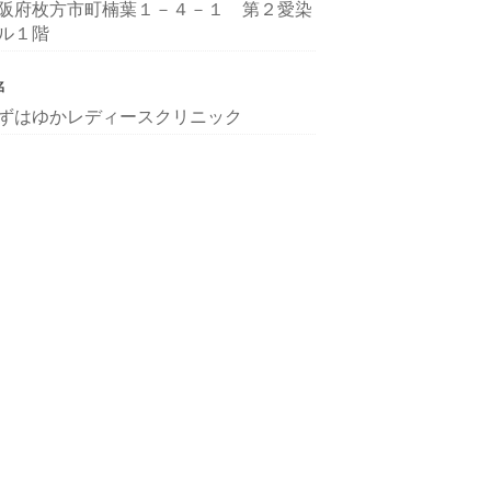
阪府枚方市町楠葉１－４－１ 第２愛染
ル１階
名
ずはゆかレディースクリニック