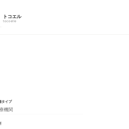
トコエル
tocoelle
舗タイプ
療機関
所