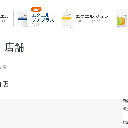
エクエル
クエル
エクエル ジュレ
プチプラス
LLE
EQUELLE gelée
Petit+
・店舗
前店
前店
店
調
住