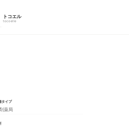
トコエル
tocoelle
舗タイプ
剤薬局
所