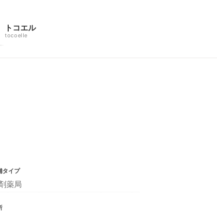
トコエル
tocoelle
舗タイプ
剤薬局
所