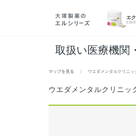
エ
EQUE
取扱い医療機関
マップを見る
ウエダメンタルクリニッ
ウエダメンタルクリニッ