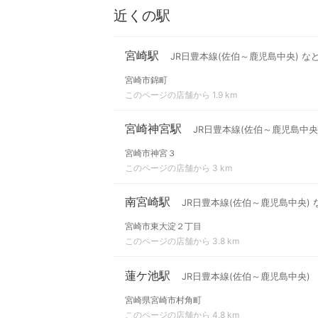
近くの駅
宮崎駅
JR日豊本線(佐伯～鹿児島中央) な
宮崎市錦町
このページの店舗から 1.9 km
宮崎神宮駅
JR日豊本線(佐伯～鹿児島中央
宮崎市神宮３
このページの店舗から 3 km
南宮崎駅
JR日豊本線(佐伯～鹿児島中央) 
宮崎市東大淀２丁目
このページの店舗から 3.8 km
蓮ケ池駅
JR日豊本線(佐伯～鹿児島中央)
宮崎県宮崎市村角町
このページの店舗から 4.8 km