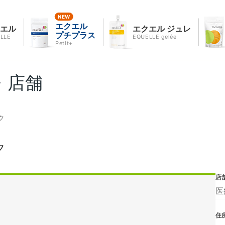
エクエル
クエル
エクエル ジュレ
プチプラス
LLE
EQUELLE gelée
Petit+
・店舗
ク
ク
店
医
住