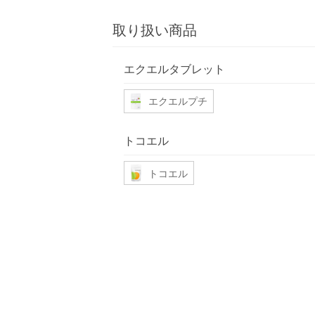
取り扱い商品
エクエルタブレット
エクエルプチ
トコエル
トコエル